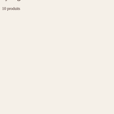
10
produit
s
Synergies
Synergie Allergie
18,00 €
30 ml
Synergies
Synergie Articulation
18,00 €
30 ml