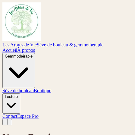
Les Arbres de Vie
Sève de bouleau & gemmothérapie
Accueil
À propos
Gemmothérapie
Sève de bouleau
Boutique
Lecture
Contact
Espace Pro