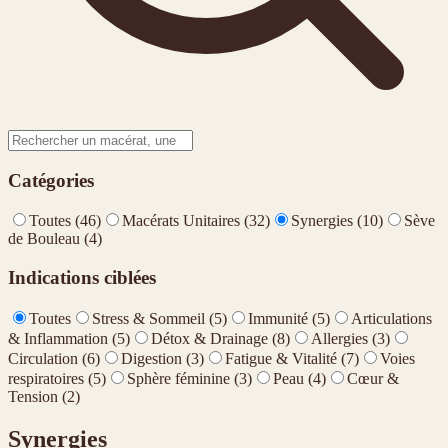
Catégories
Toutes (
46
)
Macérats Unitaires
(
32
)
Synergies
(
10
)
Sève
de Bouleau
(
4
)
Indications ciblées
Toutes
Stress & Sommeil
(
5
)
Immunité
(
5
)
Articulations
& Inflammation
(
5
)
Détox & Drainage
(
8
)
Allergies
(
3
)
Circulation
(
6
)
Digestion
(
3
)
Fatigue & Vitalité
(
7
)
Voies
respiratoires
(
5
)
Sphère féminine
(
3
)
Peau
(
4
)
Cœur &
Tension
(
2
)
Synergies